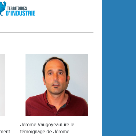
e
Jérome VaugoyeauLire le
ement
témoignage de Jérome