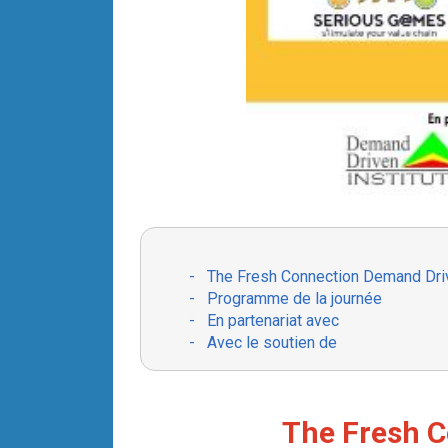
-
The Fresh Connection Demand Dr
-
Programme de la journée
-
En partenariat avec
-
Avec le soutien de
The Fresh 